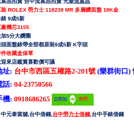
流當品拍賣 台中流當品拍賣
元
泰流當品
裝 ROLEX 勞力士 118238 MR 多層鑽面盤 18K金
錶 9成5新
廠機芯3155
後加5分大鑽圈
錶頭面盤錶帶全部都原裝9成5新 K字頭
附件收藏盒保單
歡迎來店鑑賞喜歡價可議
地址:
台中市西區五權路2-201號
(樂群街口)
電話:
04-23750566
手機:
0918686265
台中元泰當舖,台中借錢,
台中勞力士借錢
,台中手錶借錢