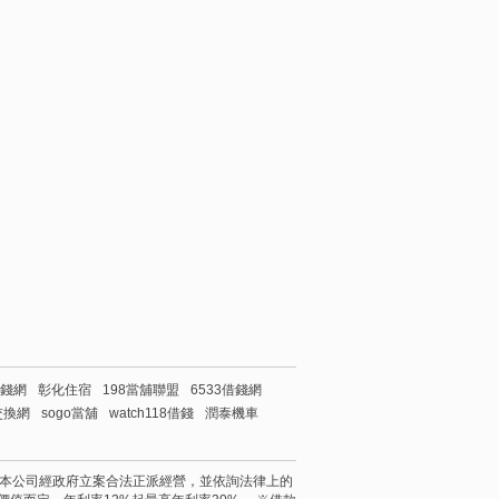
借錢網
彰化住宿
198當舖聯盟
6533借錢網
交換網
sogo當舖
watch118借錢
潤泰機車
 reserved. 本公司經政府立案合法正派經營，並依詢法律上的