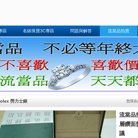
專區
名錶珠寶3C專區
問題與解答
流當品拍賣
olex 勞力士錶
您現在
流當品拍
層鑽面盤
議