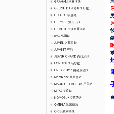
GRAHAM 格林漢錶
原
GELISHIDAN 格黎斯丹錶…
男
HUBLOT 宇舶錶
HERMES 愛馬仕錶
原
HAMILTON 漢米爾頓錶
IWC 萬國錶
JUVENIA 尊皇錶
JUVGET 尊爵
JEANRICHARD 尚維沙錶…
LONGINES 浪琴錶
Louis Vuitton 路易威登錶…
Montblanc 萬寶龍錶
MAURICE LACROIX 艾美錶…
MIDO 美度錶
NOMOS 格拉蘇蔕錶
OMEGA 歐米茄錶
ORIS 豪利時錶