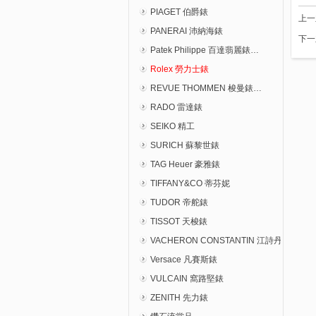
PIAGET 伯爵錶
上
PANERAI 沛納海錶
下
Patek Philippe 百達翡麗錶…
Rolex 勞力士錶
REVUE THOMMEN 梭曼錶…
RADO 雷達錶
SEIKO 精工
SURICH 蘇黎世錶
TAG Heuer 豪雅錶
TIFFANY&CO 蒂芬妮
TUDOR 帝舵錶
TISSOT 天梭錶
VACHERON CONSTANTIN 江詩丹頓錶…
Versace 凡賽斯錶
VULCAIN 窩路堅錶
ZENITH 先力錶