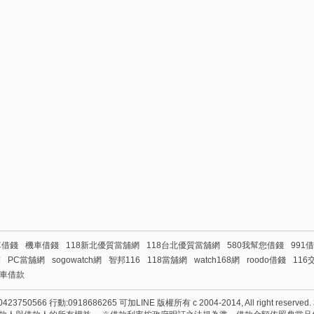
車借錢
機車借錢
118新北優質當舖網
118台北優質當舖網
580我幫您借錢
991
舖
PC當舖網
sogowatch網
智邦116
118當舖網
watch168網
roodo借錢
116
車借款
50566 行動:0918686265 可加LINE 版權所有 c 2004-2014, All right