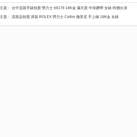
一主題：
台中流當手錶拍賣 勞力士 69178 18K金 滿天星 中排鑽帶 女錶 特價出清
一主題：
流當品拍賣 原裝 ROLEX 勞力士 Cellini 徹里尼 手上鏈 18K金 女錶