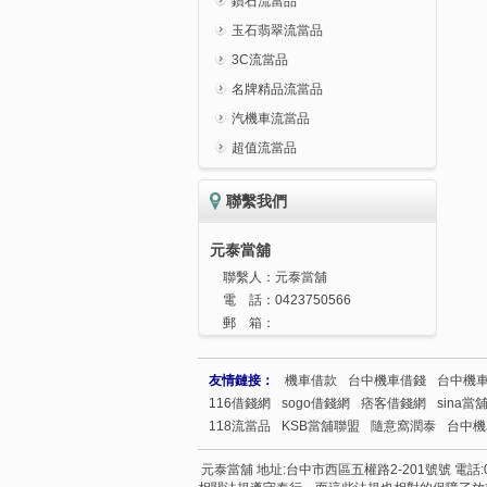
鑽石流當品
玉石翡翠流當品
3C流當品
名牌精品流當品
汽機車流當品
超值流當品
聯繫我們
元泰當舖
聯繫人：
元泰當舖
電 話：
0423750566
郵 箱：
友情鏈接：
機車借款
台中機車借錢
台中機
116借錢網
sogo借錢網
痞客借錢網
sina當
118流當品
KSB當舖聯盟
隨意窩潤泰
台中機
元泰當舖 地址:台中市西區五權路2-201號號 電話:04237