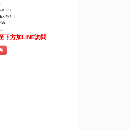
4
-01-31
EX 勞力士
38
83
至下方加LINE詢問