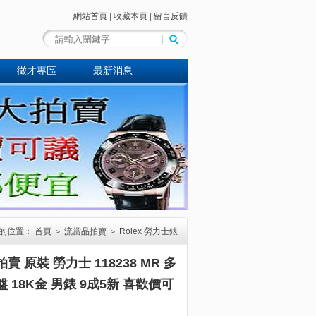
網站首頁
|
收藏本頁
|
留言反饋
徵才專區
最新消息
的位置：
首頁
流當品拍賣
Rolex 勞力士錶
>
>
賣 原裝 勞力士 118238 MR 多
 18K金 男錶 9成5新 喜歡價可