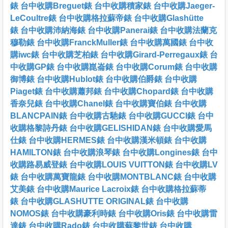
錶
台中收購Breguet錶
台中收購積家錶
台中收購Jaeger-
LeCoultre錶
台中收購格拉蘇帝錶
台中收購Glashütte
錶
台中收購沛納海錶
台中收購Panerai錶
台中收購法蘭克
穆勒錶
台中收購FranckMuller錶
台中收購萬國錶
台中收
購iwc錶
台中收購芝柏錶
台中收購Girard-Perregaux錶
台
中收購GP錶
台中收購崑崙錶
台中收購Corum錶
台中收購
御博錶
台中收購Hublot錶
台中收購伯爵錶
台中收購
Piaget錶
台中收購蕭邦錶
台中收購Chopard錶
台中收購
香奈兒錶
台中收購Chanel錶
台中收購寶伯錶
台中收購
BLANCPAIN錶
台中收購古馳錶
台中收購GUCCI錶
台中
收購格黎詩丹錶
台中收購GELISHIDAN錶
台中收購愛馬
仕錶
台中收購HERMES錶
台中收購漢米頓錶
台中收購
HAMILTON錶
台中收購浪琴錶
台中收購Longines錶
台中
收購路易威登錶
台中收購LOUIS VUITTON錶
台中收購LV
錶
台中收購萬寶龍錶
台中收購MONTBLANC錶
台中收購
艾美錶
台中收購Maurice Lacroix錶
台中收購格拉蘇蒂
錶
台中收購GLASHUTTE ORIGINAL錶
台中收購
NOMOS錶
台中收購豪利時錶
台中收購Oris錶
台中收購雷
達錶
台中收購Rado錶
台中收購蘇黎世錶
台中收購