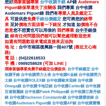
您好
潤泰當舖專業
台中收購手錶
AP錶
Audemars
Piguet錶保單遺失了沒關係
我們專業
台中收購
Audemars Piguet錶
我們有
專業人員及鑑定工
具
可提供您
免費
手錶估價鑑定
您可將您的
錶帶
來
至於
價格方面須看一下錶況
才知道 如
價格不合
您意
您不想賣也可以用借的
我們專業
台中手錶借
款
錶有任何問題我們都可以幫您處理歡迎您來
如還有問題歡迎來電或直接來店洽詢
地 址：
台中市南區復興路一段407號
(靠近文心南
路)
電 話：
(04)22616533
手 機 :
0989258628
(可加 LINE )
潤泰當舖專業免費手錶鑑定估價提供:
台中手錶鑑定
台中
收購手錶
台中收購勞力士表
台中收購K金錶
台中收購勞力
士錶
台中收購ROLEX錶
台中收購歐米茄錶
台中收購
Omega錶
台中收購卡地亞錶
台中收購Cartier錶
台中收購
百達翡麗錶
台中收購Patek Philippe錶
台中收購江斯丹頓
錶
台中收購Vacheron Constantin錶
台中收購愛彼錶
台
中收購Audemars Piguet錶
台中收購AP錶
台中收購寶璣