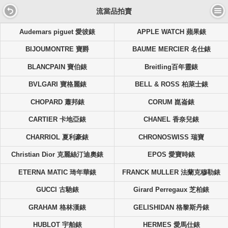
流當品拍賣
Audemars piguet 愛彼錶
APPLE WATCH 蘋果錶
BIJOUMONTRE 寶爵
BAUME MERCIER 名仕錶
BLANCPAIN 寶伯錶
Breitling百年靈錶
BVLGARI 寶格麗錶
BELL & ROSS 柏萊士錶
CHOPARD 蕭邦錶
CORUM 崑崙錶
CARTIER 卡地亞錶
CHANEL 香奈兒錶
CHARRIOL 夏利豪錶
CHRONOSWISS 瑞寶
Christian Dior 克麗絲汀迪奧錶
EPOS 愛寶時錶
ETERNA MATIC 琦年華錶
FRANCK MULLER 法蘭克穆勒錶
GUCCI 古馳錶
Girard Perregaux 芝柏錶
GRAHAM 格林漢錶
GELISHIDAN 格黎斯丹錶
HUBLOT 宇舶錶
HERMES 愛馬仕錶