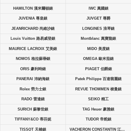
HAMILTON 漢米爾頓錶
IWC 萬國錶
JUVENIA 尊皇錶
JUVGET 尊爵
JEANRICHARD 尚維沙錶
LONGINES 浪琴錶
Louis Vuitton 路易威登錶
Montblanc 萬寶龍錶
MAURICE LACROIX 艾美錶
MIDO 美度錶
NOMOS 格拉蘇蔕錶
OMEGA 歐米茄錶
ORIS 豪利時錶
PIAGET 伯爵錶
PANERAI 沛納海錶
Patek Philippe 百達翡麗錶
Rolex 勞力士錶
REVUE THOMMEN 梭曼錶
RADO 雷達錶
SEIKO 精工
SURICH 蘇黎世錶
TAG Heuer 豪雅錶
TIFFANY&CO 蒂芬妮
TUDOR 帝舵錶
TISSOT 天梭錶
VACHERON CONSTANTIN 江詩丹頓錶