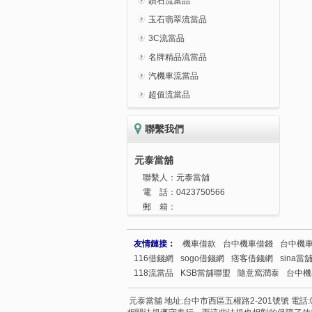
鑽石流當品
玉石翡翠流當品
3C流當品
名牌精品流當品
汽機車流當品
超值流當品
聯繫我們
元泰當舖
聯繫人：
元泰當舖
電 話：
0423750566
郵 箱：
友情鏈接：
機車借款
台中機車借錢
台中機
116借錢網
sogo借錢網
痞客借錢網
sina當
118流當品
KSB當舖聯盟
隨意窩潤泰
台中機
元泰當舖 地址:台中市西區五權路2-201號號 電話:04237