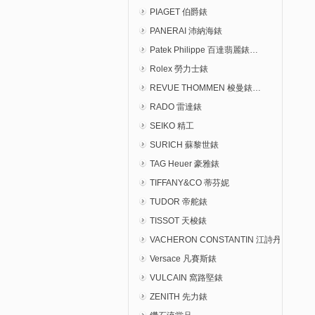
PIAGET 伯爵錶
PANERAI 沛納海錶
Patek Philippe 百達翡麗錶…
Rolex 勞力士錶
REVUE THOMMEN 梭曼錶…
RADO 雷達錶
SEIKO 精工
SURICH 蘇黎世錶
TAG Heuer 豪雅錶
TIFFANY&CO 蒂芬妮
TUDOR 帝舵錶
TISSOT 天梭錶
VACHERON CONSTANTIN 江詩丹頓錶…
Versace 凡賽斯錶
VULCAIN 窩路堅錶
ZENITH 先力錶