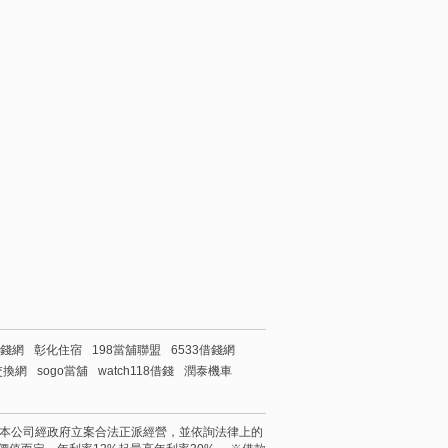
借錢網
彰化住宿
198當舖聯盟
6533借錢網
交換網
sogo當舖
watch118借錢
潤泰機車
 reserved. 本公司經政府立案合法正派經營，並依詢法律上的