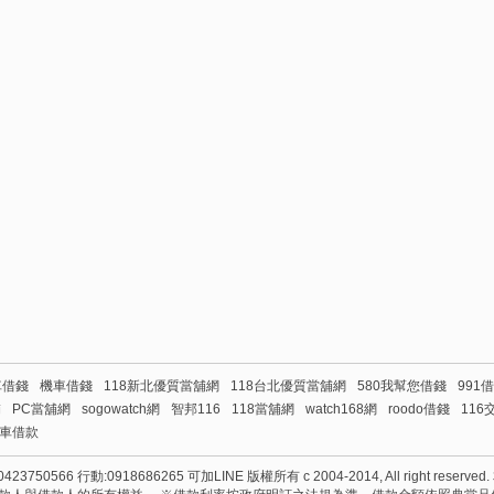
車借錢
機車借錢
118新北優質當舖網
118台北優質當舖網
580我幫您借錢
991
舖
PC當舖網
sogowatch網
智邦116
118當舖網
watch168網
roodo借錢
116
車借款
50566 行動:0918686265 可加LINE 版權所有 c 2004-2014, All right