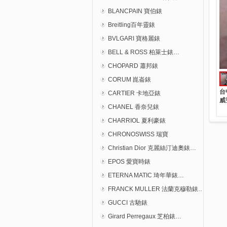
BLANCPAIN 寶伯錶
Breitling百年靈錶
BVLGARI 寶格麗錶
BELL & ROSS 柏萊士錶…
CHOPARD 蕭邦錶
CORUM 崑崙錶
台
CARTIER 卡地亞錶
威
CHANEL 香奈兒錶
CHARRIOL 夏利豪錶
CHRONOSWISS 瑞寶
Christian Dior 克麗絲汀迪奧錶…
EPOS 愛寶時錶
ETERNA MATIC 琦年華錶…
FRANCK MULLER 法蘭克穆勒錶…
GUCCI 古馳錶
Girard Perregaux 芝柏錶…