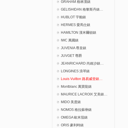
GRAHAM 格林漢錶
GELISHIDAN 格黎斯丹錶…
HUBLOT 宇舶錶
HERMES 愛馬仕錶
HAMILTON 漢米爾頓錶
IWC 萬國錶
JUVENIA 尊皇錶
JUVGET 尊爵
JEANRICHARD 尚維沙錶…
LONGINES 浪琴錶
Louis Vuitton 路易威登錶…
Montblanc 萬寶龍錶
MAURICE LACROIX 艾美錶…
MIDO 美度錶
NOMOS 格拉蘇蔕錶
OMEGA 歐米茄錶
ORIS 豪利時錶