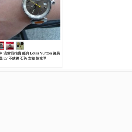
中 流當品拍賣 經典 Louis Vuitton 路易
登 LV 不銹鋼 石英 女錶 附盒單