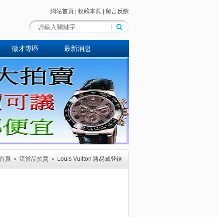
網站首頁
|
收藏本頁
|
留言反饋
徵才專區
最新消息
首頁
流當品拍賣
Louis Vuitton 路易威登錶
>
>