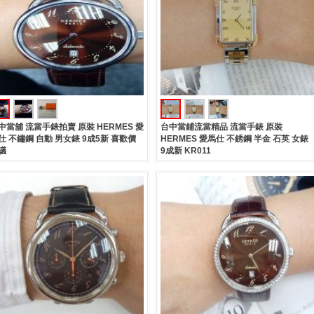
中當舖 流當手錶拍賣 原裝 HERMES 愛
台中當鋪流當精品 流當手錶 原裝
仕 不鏽鋼 自動 男女錶 9成5新 喜歡價
HERMES 愛馬仕 不銹鋼 半金 石英 女錶
議
9成新 KR011