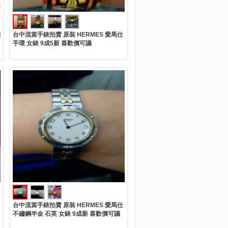
鏽
台中流當手錶拍賣 原裝 HERMES 愛馬仕
手環 女錶 9成5新 喜歡價可議
台中流當手錶拍賣 原裝 HERMES 愛馬仕
不鏽鋼半金 石英 女錶 9成新 喜歡價可議