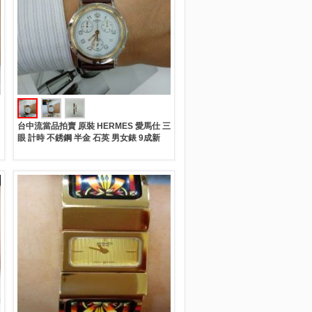
台中流當品拍賣 原裝 HERMES 愛馬仕 三
眼 計時 不銹鋼 半金 石英 男女錶 9成新