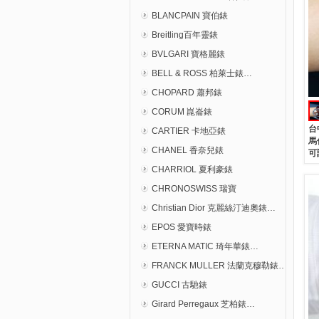
BLANCPAIN 寶伯錶
Breitling百年靈錶
BVLGARI 寶格麗錶
BELL & ROSS 柏萊士錶…
CHOPARD 蕭邦錶
CORUM 崑崙錶
台
CARTIER 卡地亞錶
馬
CHANEL 香奈兒錶
可
CHARRIOL 夏利豪錶
CHRONOSWISS 瑞寶
Christian Dior 克麗絲汀迪奧錶…
EPOS 愛寶時錶
ETERNA MATIC 琦年華錶…
FRANCK MULLER 法蘭克穆勒錶…
GUCCI 古馳錶
Girard Perregaux 芝柏錶…