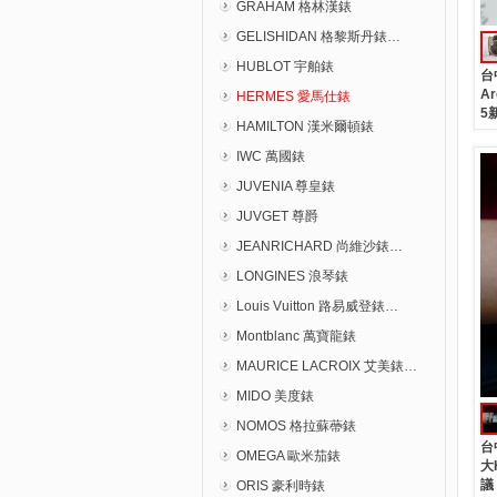
GRAHAM 格林漢錶
GELISHIDAN 格黎斯丹錶…
HUBLOT 宇舶錶
台
A
HERMES 愛馬仕錶
5
HAMILTON 漢米爾頓錶
IWC 萬國錶
JUVENIA 尊皇錶
JUVGET 尊爵
JEANRICHARD 尚維沙錶…
LONGINES 浪琴錶
Louis Vuitton 路易威登錶…
Montblanc 萬寶龍錶
MAURICE LACROIX 艾美錶…
MIDO 美度錶
NOMOS 格拉蘇蔕錶
台
OMEGA 歐米茄錶
大
議
ORIS 豪利時錶