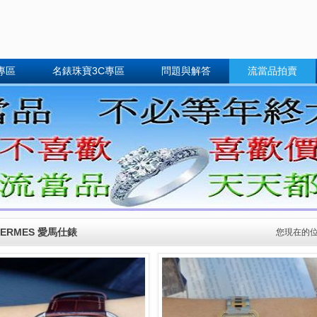
專區
名錶珠寶3C專區
問題與解答
流當品拍賣
HERMES 愛馬仕錶
您現在的