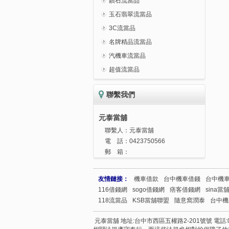
鑽石流當品
玉石翡翠流當品
3C流當品
名牌精品流當品
汽機車流當品
超值流當品
聯繫我們
元泰當舖
聯繫人：
元泰當舖
電 話：
0423750566
郵 箱：
友情鏈接：
機車借款
台中機車借錢
台中機
116借錢網
sogo借錢網
痞客借錢網
sina當
118流當品
KSB當舖聯盟
隨意窩潤泰
台中機
元泰當舖 地址:台中市西區五權路2-201號號 電話:04237