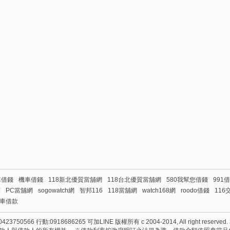
車借錢
機車借錢
118新北優質當舖網
118台北優質當舖網
580我幫您借錢
991
舖
PC當舖網
sogowatch網
智邦116
118當舖網
watch168網
roodo借錢
116
車借款
50566 行動:0918686265 可加LINE 版權所有 c 2004-2014, All right