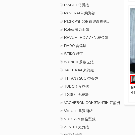
PIAGET 伯爵錶
PANERAI 沛納海錶
Patek Philippe 百達翡麗錶…
Rolex 勞力士錶
REVUE THOMMEN 梭曼錶…
RADO 雷達錶
SEIKO 精工
SURICH 蘇黎世錶
TAG Heuer 豪雅錶
TIFFANY&CO 蒂芬妮
TUDOR 帝舵錶
台
不
TISSOT 天梭錶
VACHERON CONSTANTIN 江詩丹頓錶…
Versace 凡賽斯錶
VULCAIN 窩路堅錶
ZENITH 先力錶