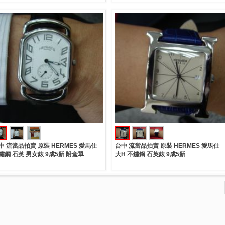
中 流當品拍賣 原裝 HERMES 愛馬仕
台中 流當品拍賣 原裝 HERMES 愛馬仕
鏽鋼 石英 男女錶 9成5新 附盒單
大H 不鏽鋼 石英錶 9成5新