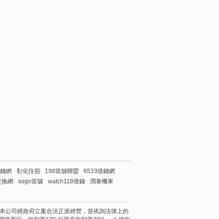
借錢網
彰化住宿
198當舖聯盟
6533借錢網
交換網
sogo當舖
watch118借錢
潤泰機車
 reserved. 本公司經政府立案合法正派經營，並依詢法律上的